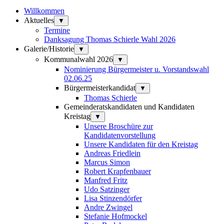
Willkommen
Aktuelles
▼
Termine
Danksagung Thomas Schierle Wahl 2026
Galerie/Historie
▼
Kommunalwahl 2026
▼
Nominierung Bürgermeister u. Vorstandswahl
02.06.25
Bürgermeisterkandidat
▼
Thomas Schierle
Gemeinderatskandidaten und Kandidaten
Kreistag
▼
Unsere Broschüre zur
Kandidatenvorstellung
Unsere Kandidaten für den Kreistag
Andreas Friedlein
Marcus Simon
Robert Krapfenbauer
Manfred Fritz
Udo Satzinger
Lisa Stinzendörfer
Andre Zwingel
Stefanie Hofmockel