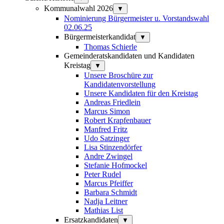
Kommunalwahl 2026
▼
Nominierung Bürgermeister u. Vorstandswahl
02.06.25
Bürgermeisterkandidat
▼
Thomas Schierle
Gemeinderatskandidaten und Kandidaten
Kreistag
▼
Unsere Broschüre zur
Kandidatenvorstellung
Unsere Kandidaten für den Kreistag
Andreas Friedlein
Marcus Simon
Robert Krapfenbauer
Manfred Fritz
Udo Satzinger
Lisa Stinzendörfer
Andre Zwingel
Stefanie Hofmockel
Peter Rudel
Marcus Pfeiffer
Barbara Schmidt
Nadja Leitner
Mathias List
Ersatzkandidaten
▼