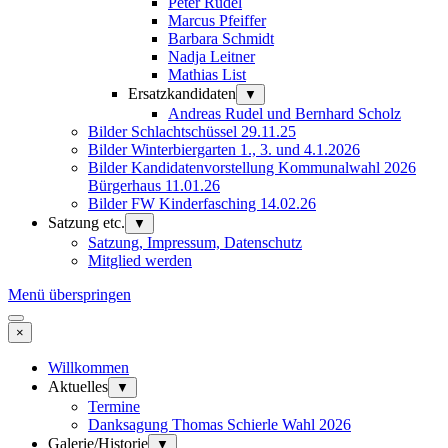
Peter Rudel
Marcus Pfeiffer
Barbara Schmidt
Nadja Leitner
Mathias List
Ersatzkandidaten
▼
Andreas Rudel und Bernhard Scholz
Bilder Schlachtschüssel 29.11.25
Bilder Winterbiergarten 1., 3. und 4.1.2026
Bilder Kandidatenvorstellung Kommunalwahl 2026
Bürgerhaus 11.01.26
Bilder FW Kinderfasching 14.02.26
Satzung etc.
▼
Satzung, Impressum, Datenschutz
Mitglied werden
Menü überspringen
×
Willkommen
Aktuelles
▼
Termine
Danksagung Thomas Schierle Wahl 2026
Galerie/Historie
▼