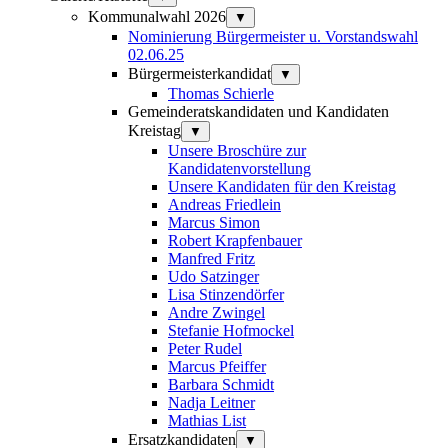
Kommunalwahl 2026
▼
Nominierung Bürgermeister u. Vorstandswahl
02.06.25
Bürgermeisterkandidat
▼
Thomas Schierle
Gemeinderatskandidaten und Kandidaten
Kreistag
▼
Unsere Broschüre zur
Kandidatenvorstellung
Unsere Kandidaten für den Kreistag
Andreas Friedlein
Marcus Simon
Robert Krapfenbauer
Manfred Fritz
Udo Satzinger
Lisa Stinzendörfer
Andre Zwingel
Stefanie Hofmockel
Peter Rudel
Marcus Pfeiffer
Barbara Schmidt
Nadja Leitner
Mathias List
Ersatzkandidaten
▼