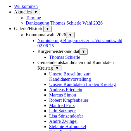
Willkommen
Aktuelles
▼
Termine
Danksagung Thomas Schierle Wahl 2026
Galerie/Historie
▼
Kommunalwahl 2026
▼
Nominierung Bürgermeister u. Vorstandswahl
02.06.25
Bürgermeisterkandidat
▼
Thomas Schierle
Gemeinderatskandidaten und Kandidaten
Kreistag
▼
Unsere Broschüre zur
Kandidatenvorstellung
Unsere Kandidaten für den Kreistag
Andreas Friedlein
Marcus Simon
Robert Krapfenbauer
Manfred Fritz
Udo Satzinger
Lisa Stinzendörfer
Andre Zwingel
Stefanie Hofmockel