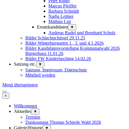
Peter Rudel
Marcus Pfeiffer
Barbara Schmidt
Nadja Leitner
Mathias List
Ersatzkandidaten
▼
Andreas Rudel und Bernhard Scholz
Bilder Schlachtschüssel 29.11.25
Bilder Winterbiergarten 1., 3. und 4.1.2026
Bilder Kandidatenvorstellung Kommunalwahl 2026
Bürgerhaus 11.01.26
Bilder FW Kinderfasching 14.02.26
Satzung etc.
▼
Satzung, Impressum, Datenschutz
Mitglied werden
Menü überspringen
×
Willkommen
Aktuelles
▼
Termine
Danksagung Thomas Schierle Wahl 2026
Galerie/Historie
▼