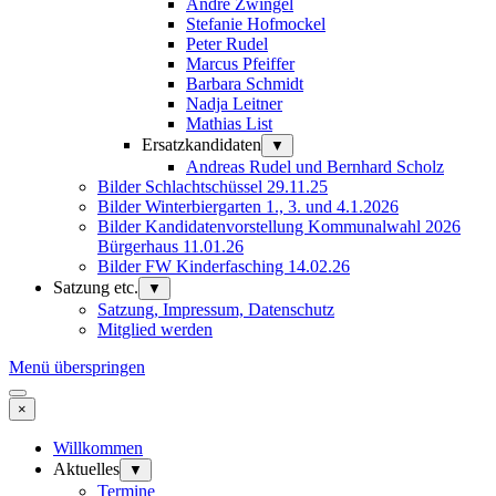
Andre Zwingel
Stefanie Hofmockel
Peter Rudel
Marcus Pfeiffer
Barbara Schmidt
Nadja Leitner
Mathias List
Ersatzkandidaten
▼
Andreas Rudel und Bernhard Scholz
Bilder Schlachtschüssel 29.11.25
Bilder Winterbiergarten 1., 3. und 4.1.2026
Bilder Kandidatenvorstellung Kommunalwahl 2026
Bürgerhaus 11.01.26
Bilder FW Kinderfasching 14.02.26
Satzung etc.
▼
Satzung, Impressum, Datenschutz
Mitglied werden
Menü überspringen
×
Willkommen
Aktuelles
▼
Termine