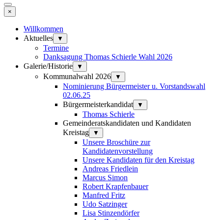
×
Willkommen
Aktuelles
▼
Termine
Danksagung Thomas Schierle Wahl 2026
Galerie/Historie
▼
Kommunalwahl 2026
▼
Nominierung Bürgermeister u. Vorstandswahl
02.06.25
Bürgermeisterkandidat
▼
Thomas Schierle
Gemeinderatskandidaten und Kandidaten
Kreistag
▼
Unsere Broschüre zur
Kandidatenvorstellung
Unsere Kandidaten für den Kreistag
Andreas Friedlein
Marcus Simon
Robert Krapfenbauer
Manfred Fritz
Udo Satzinger
Lisa Stinzendörfer